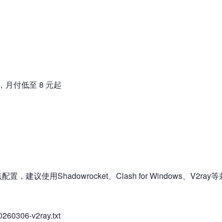
月付低至 8 元起
Shadowrocket、Clash for Windows、V2ray等
260306-v2ray.txt