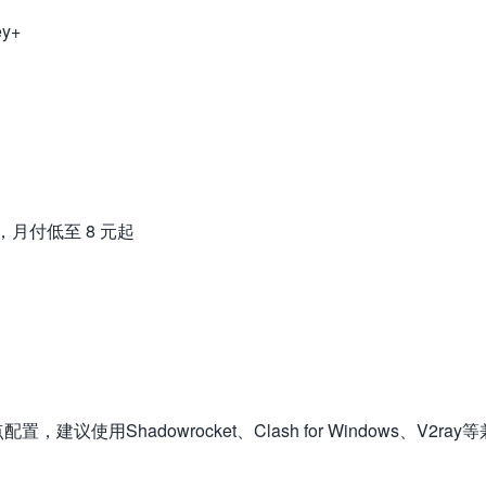
y+
月付低至 8 元起
Shadowrocket、Clash for Windows、V2ray等