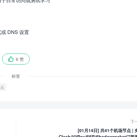
用于日常访问或测试学习
 DNS 设置
6 赞

标签
节点
下
[01月14日] 共41个机场节点 |
Clash/V2Ray/SSR/Shadowrocket订