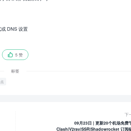
 DNS 设置
5 赞

标签
节点
下
09月23日 | 更新20个机场免费
Clash|V2ray|SSR|Shadowrocket 订