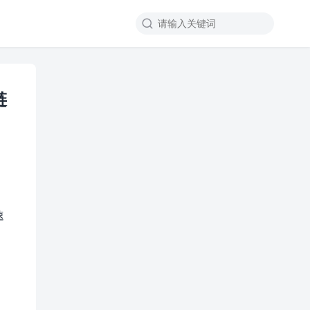

链
速