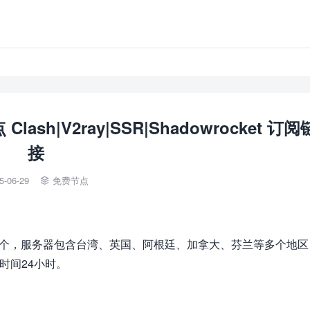
ash|V2ray|SSR|Shadowrocket 订阅
接
5-06-29
免费节点

量42个，服务器包含台湾、英国、阿根廷、加拿大、芬兰等多个地区
时间24小时。