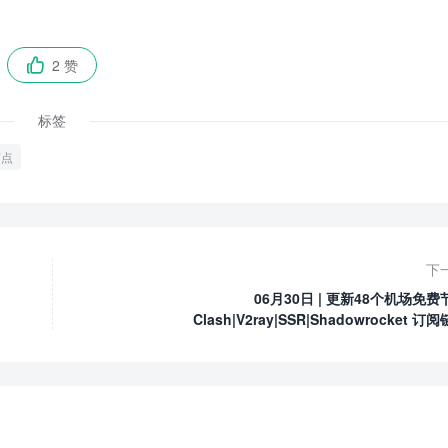
2 赞

标签
节点
下
06月30日 | 更新48个机场免费
Clash|V2ray|SSR|Shadowrocket 订