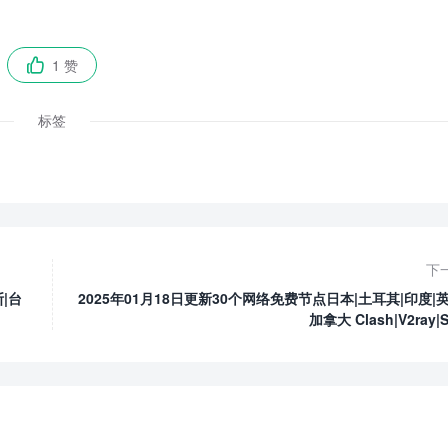
1 赞

标签
下
|台
2025年01月18日更新30个网络免费节点日本|土耳其|印度|英
加拿大 Clash|V2ray|