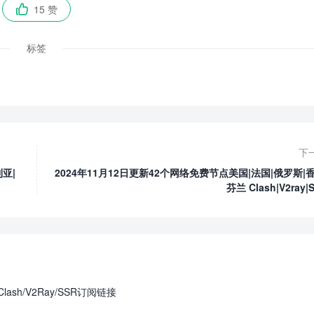
15 赞

标签
下
亚|
2024年11月12日更新42个网络免费节点美国|法国|俄罗斯|香
芬兰 Clash|V2ray|
ash/V2Ray/SSR订阅链接