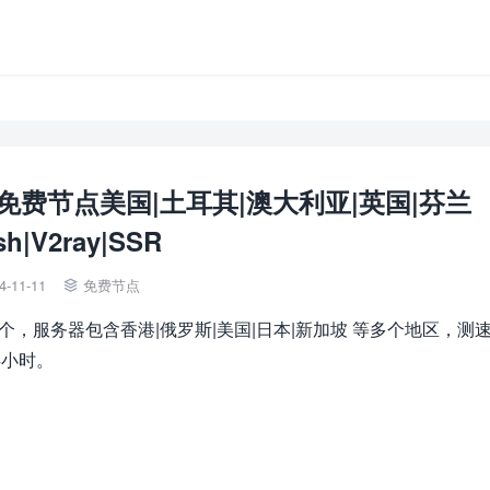
网络免费节点美国|土耳其|澳大利亚|英国|芬兰
sh|V2ray|SSR
4-11-11
免费节点

4个，服务器包含香港|俄罗斯|美国|日本|新加坡 等多个地区，测
4小时。