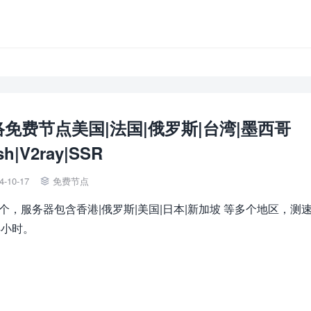
网络免费节点美国|法国|俄罗斯|台湾|墨西哥
sh|V2ray|SSR
4-10-17
免费节点

0个，服务器包含香港|俄罗斯|美国|日本|新加坡 等多个地区，测
4小时。